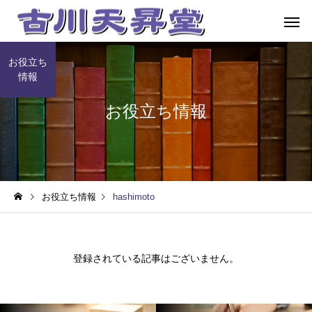
お役立ち
情報
お役立ち情報
粉骨代行
代行海洋
お役立ち情報
hashimoto
コンパクト祭壇
仏壇の供養
登録されている記事はございません。