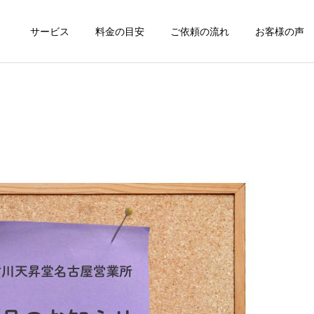
サービス
料金の目安
ご依頼の流れ
お客様の声
代行海洋散骨
遺品整理
仏壇の供養整理
施設退去